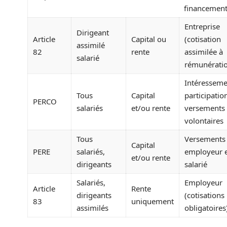
financemen
Entreprise
Dirigeant
Article
Capital ou
(cotisation
assimilé
82
rente
assimilée à
salarié
rémunérati
Intéresseme
Tous
Capital
participatio
PERCO
salariés
et/ou rente
versements
volontaires
Tous
Versements
Capital
PERE
salariés,
employeur 
et/ou rente
dirigeants
salarié
Salariés,
Employeur
Article
Rente
dirigeants
(cotisations
83
uniquement
assimilés
obligatoires